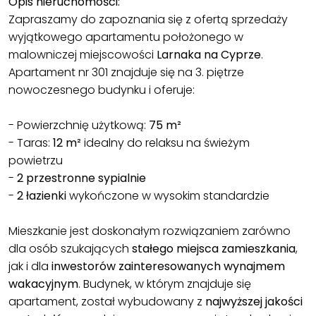
Opis nieruchomości:
Zapraszamy do zapoznania się z ofertą sprzedaży
wyjątkowego apartamentu położonego w
malowniczej miejscowości
Larnaka na Cyprze
.
Apartament nr 301 znajduje się na 3. piętrze
nowoczesnego budynku i oferuje:
- Powierzchnię użytkową:
75 m²
- Taras:
12 m²
idealny do relaksu na świeżym
powietrzu
-
2 przestronne sypialnie
-
2 łazienki
wykończone w wysokim standardzie
Mieszkanie jest doskonałym rozwiązaniem zarówno
dla osób szukających
stałego miejsca zamieszkania
,
jak i dla
inwestorów zainteresowanych wynajmem
wakacyjnym
. Budynek, w którym znajduje się
apartament, został wybudowany z
najwyższej jakości