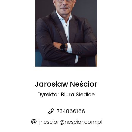
Jarosław Neścior
Dyrektor Biura Siedlce
734866166
jnescior@nescior.com.pl