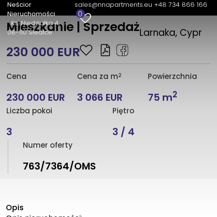
Neścior
sales@nnapartments.eu
+48 734 866 166
0
Nieruchomości
Ks. Niedziałka 4
Mieszkanie | Sprzedaż
Larnaka, Cypr
08-110 Siedlce
230 000 EUR
2
Cena
Cena za m
Powierzchnia
2
230 000 EUR
3 066 EUR
75 m
Liczba pokoi
Piętro
3
3 / 4
Numer oferty
763/7364/OMS
Opis