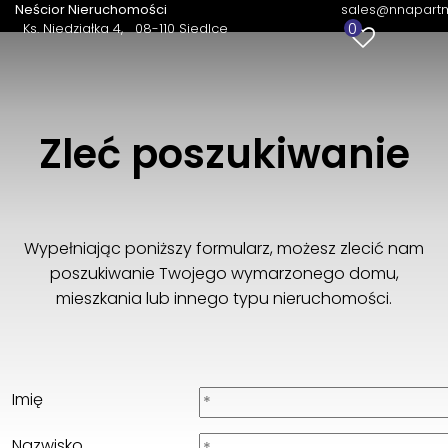
Neścior Nieruchomości
sales@nnapartm
0
Ks. Niedziałka 4
08-110 Siedlce
Zleć poszukiwanie
Wypełniając poniższy formularz, możesz zlecić nam
poszukiwanie Twojego wymarzonego domu,
mieszkania lub innego typu nieruchomości.
Imię
Nazwisko