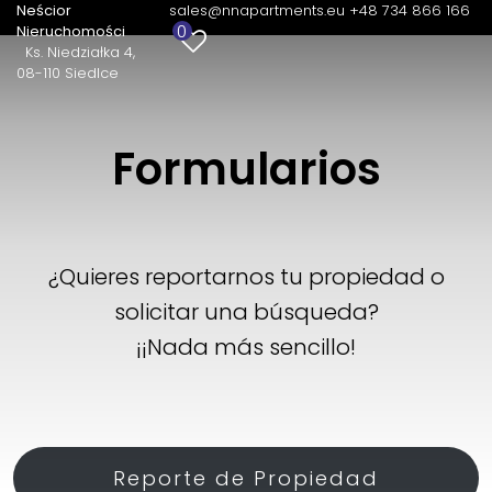
Neścior
sales@nnapartments.eu
+48 734 866 166
0
Nieruchomości
Ks. Niedziałka 4
08-110 Siedlce
Formularios
¿Quieres reportarnos tu propiedad o
solicitar una búsqueda?
¡¡Nada más sencillo!
Reporte de Propiedad