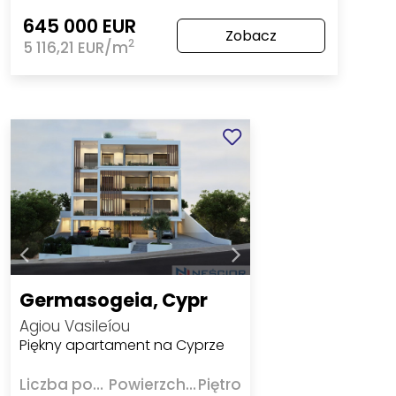
645 000 EUR
Zobacz
2
5 116,21 EUR/m
Germasogeia, Cypr
Agiou Vasileíou
Piękny apartament na Cyprze
Liczba pokoi
Powierzchnia
Piętro