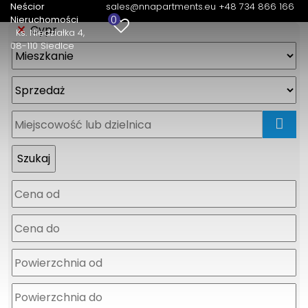
Neścior
sales@nnapartments.eu
+48 734 866 166
0
Nieruchomości
Cypr
Ks. Niedziałka 4
08-110 Siedlce
mapa