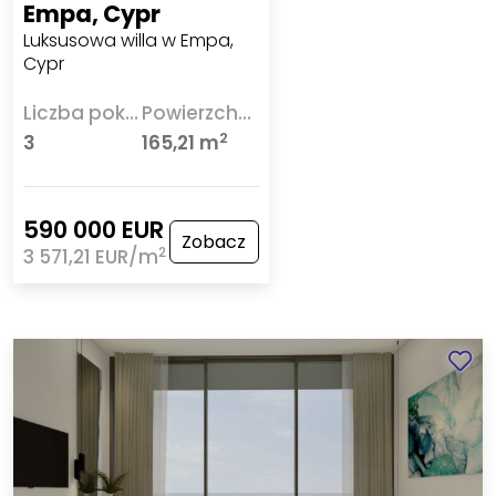
Empa, Cypr
Luksusowa willa w Empa,
Cypr
Liczba pokoi
Powierzchnia
2
3
165,21 m
590 000 EUR
Zobacz
2
3 571,21 EUR/m