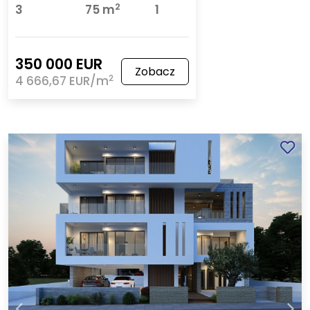
2
3
75 m
1
350 000 EUR
Zobacz
2
4 666,67 EUR/m