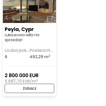
Peyia, Cypr
Luksusowa willa na
sprzedaż!
Liczba pokoi
Powierzchnia
2
6
492,29 m
2 800 000 EUR
2
5 687,70 EUR/m
Zobacz