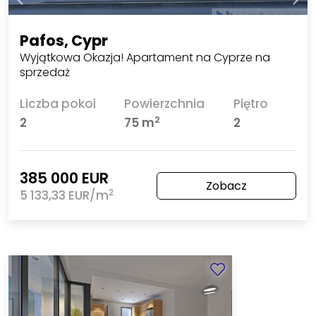
Pafos, Cypr
Wyjątkowa Okazja! Apartament na Cyprze na
sprzedaż
Liczba pokoi
Powierzchnia
Piętro
2
2
75 m
2
385 000 EUR
Zobacz
2
5 133,33 EUR/m