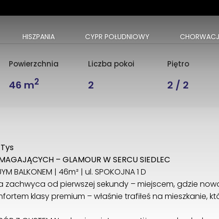
HISZPANIA
CYPR POŁUDNIOWY
CHORWACJ
Powierzchnia
Liczba pokoi
Piętro
2
46 m
2
2 / 2
 Tys
MAGAJĄCYCH – GLAMOUR W SERCU SIEDLEC
 BALKONEM | 46m² | ul. SPOKOJNA 1 D
tóra zachwyca od pierwszej sekundy – miejscem, gdzie no
rtem klasy premium – właśnie trafiłeś na mieszkanie, któ