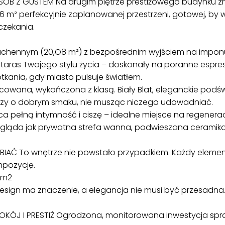
B Z GUSTEM Na drugim piętrze prestiżowego budynku zna
 m² perfekcyjnie zaplanowanej przestrzeni, gotowej, by 
czekania.
uchennym (20,O8 m²) z bezpośrednim wyjściem na imponu
y taras Twojego stylu życia – doskonały na poranne espr
kania, gdy miasto pulsuje światłem.
owana, wykończona z klasą. Biały Blat, eleganckie podświ
dczy o dobrym smaku, nie musząc niczego udowadniać.
ca pełną intymność i ciszę – idealne miejsce na regenera
ygląda jak prywatna strefa wanna, podwieszana ceramika,
IAĆ To wnętrze nie powstało przypadkiem. Każdy element – 
mpozycję.
 m2
esign ma znaczenie, a elegancja nie musi być przesadna
OKÓJ I PRESTIŻ Ogrodzona, monitorowana inwestycja spr