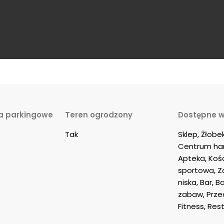
a parkingowe
Teren ogrodzony
Dostępne w
Tak
Sklep, Żłobek
Centrum han
Apteka, Kośc
sportowa, 
niska, Bar, B
zabaw, Przed
Fitness, Res