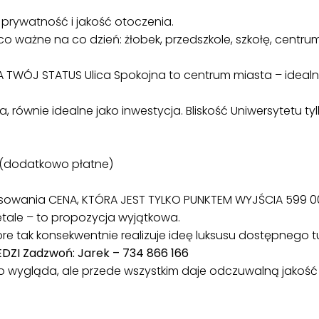
 prywatność i jakość otoczenia.
co ważne na co dzień: żłobek, przedszkole, szkołę, centru
 TWÓJ STATUS Ulica Spokojna to centrum miasta – idealn
, równie idealne jako inwestycja. Bliskość Uniwersytetu 
 (dodatkowo płatne)
sowania CENA, KTÓRA JEST TYLKO PUNKTEM WYJŚCIA 599 00
 detale – to propozycja wyjątkowa.
óre tak konsekwentnie realizuje ideę luksusu dostępnego tu 
DZI Zadzwoń: Jarek – 734 866 166
lko wygląda, ale przede wszystkim daje odczuwalną jakość 