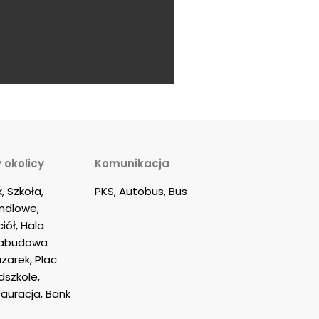
 okolicy
Komunikacja
, Szkoła, 
PKS, Autobus, Bus
dlowe, 
iół, Hala 
Zabudowa 
azarek, Plac 
szkole, 
tauracja, Bank