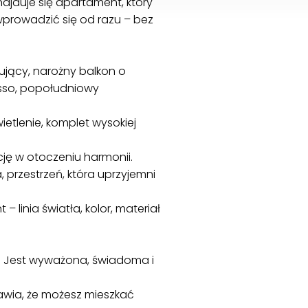
jduje się apartament, który
wprowadzić się od razu – bez
jący, narożny balkon o
esso, popołudniowy
etlenie, komplet wysokiej
cję w otoczeniu harmonii.
 przestrzeń, która uprzyjemni
linia światła, kolor, materiał
. Jest wyważona, świadoma i
awia, że możesz mieszkać