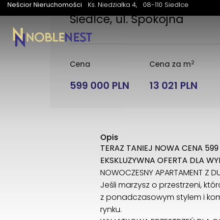
Neścior Nieruchomości
Ks. Niedziałka 4
08-110 Siedlce
Siedlce, ul. Spokojna
2
Cena
Cena za m
599 000 PLN
13 021 PLN
Opis
TERAZ TANIEJ NOWA CENA 599
EKSKLUZYWNA OFERTA DLA WY
NOWOCZESNY APARTAMENT Z DUYM
Jeśli marzysz o przestrzeni, k
z ponadczasowym stylem i komfo
rynku.