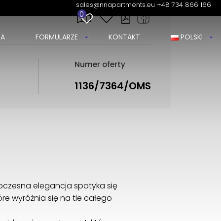
sales@nnapartments.eu
+48 734 866 166
0
A
FORMULARZE
KONTAKT
POLSKI
Numer oferty
1136/7364/OMS
woczesna elegancja spotyka się
re wyróżnia się na tle całego