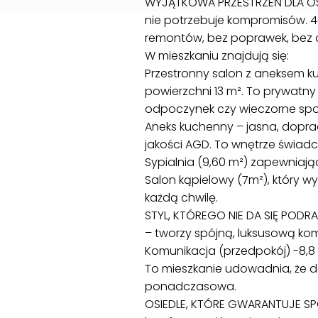
WYJĄTKOWA PRZESTRZEŃ DLA OSÓ
nie potrzebuje kompromisów. 46
remontów, bez poprawek, bez 
W mieszkaniu znajdują się:
Przestronny salon z aneksem k
powierzchni 13 m². To prywatn
odpoczynek czy wieczorne spot
Aneks kuchenny – jasna, doprac
jakości AGD. To wnętrze świa
Sypialnia (9,60 m²) zapewniają
Salon kąpielowy (7m²), który w
każdą chwilę.
STYL, KTÓREGO NIE DA SIĘ PODRAB
– tworzy spójną, luksusową ko
Komunikacja (przedpokój) -8,8
To mieszkanie udowadnia, że d
ponadczasowa.
OSIEDLE, KTÓRE GWARANTUJE SP